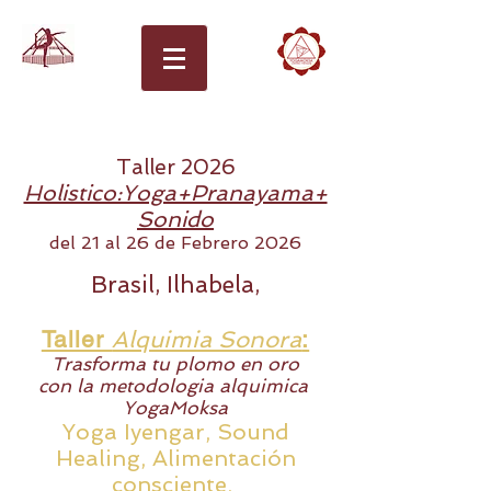
Taller 2026
Holistico:Yoga+Pranayama+
Sonido
del 21
a
l
26 de Febrero 2026
Brasil, Ilhabela,
Taller
Alquimia Sonora
:
Trasforma tu plomo en oro
con la metodologi
a alqui
mica
YogaMoksa
Yoga Iyengar, Sou
n
d
Healing, Alimentación
cons
c
iente,